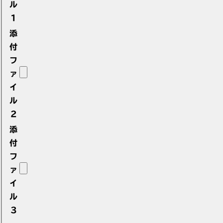
ル
1
添
付
フ
ァ
イ
ル
2
添
付
フ
ァ
イ
ル
3