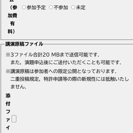
（参
参加予定
不参加
未定
加費
有
料）
講演原稿ファイル
※3ファイル合計20 MBまで送信可能です．
また，演題申込後にご送付いただくことも可能です．
※講演原稿は参加者への限定公開となっております．
二重投稿規定，特許申請等の際の新規性には抵触いたし
ません．
添
付
フ
ァ
イ