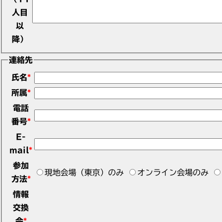
人目
以
降）
連絡先
氏名
*
所属
*
電話
番号
*
E-
mail
*
参加
現地会場（東京）のみ
オンライン会場のみ
方法
*
情報
交換
会
*